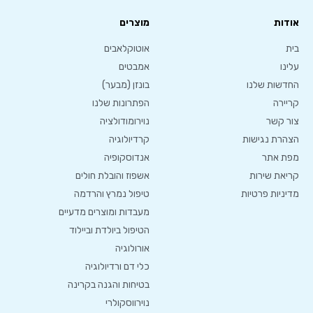
אודות
מוצרים
בית
אוטוקלאבים
עלינו
אמבטים
החדשות שלנו
בונזן (מבער)
קריירה
הפתרונות שלנו
צור קשר
נוירומודולציה
הצהרת נגישות
קרדיולוגיה
מפת אתר
אנדוסקופיה
קריאת שירות
אשפוז והובלת חולים
מדיניות פרטיות
טיפול נמרץ והרדמה
מעבדות ומוצרים מדעיים
הטיפול ביולדת וביילוד
אורולוגיה
כלי דם ורדיולוגיה
בטיחות והגנה בקרינה
נוירווסקולרי