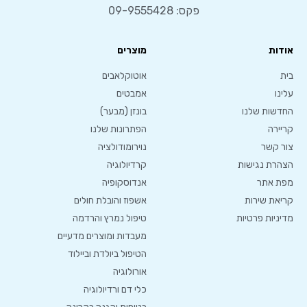
פקס: 09-9555428
אודות
מוצרים
בית
אוטוקלאבים
עלינו
אמבטים
החדשות שלנו
בונזן (מבער)
קריירה
הפתרונות שלנו
צור קשר
נוירומודולציה
הצהרת נגישות
קרדיולוגיה
מפת אתר
אנדוסקופיה
קריאת שירות
אשפוז והובלת חולים
מדיניות פרטיות
טיפול נמרץ והרדמה
מעבדות ומוצרים מדעיים
הטיפול ביולדת וביילוד
אורולוגיה
כלי דם ורדיולוגיה