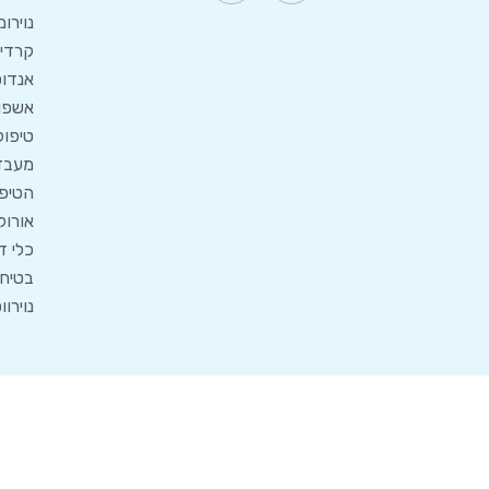
נוירו
קרדיו
אנדוס
אשפוז
טיפול
מעבדו
הטיפו
אורול
כלי ד
בטיחו
נוירוו