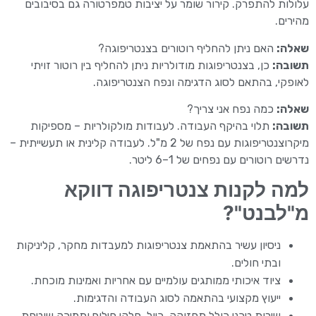
עלולות להתפרק. קירור שומר על יציבות טמפרטורה גם בסיבובים
מהירים.
שאלה:
האם ניתן להחליף רוטורים בצנטריפוגה?
תשובה:
כן, בצנטריפוגות מודולריות ניתן להחליף בין רוטור זויתי
לאופקי, בהתאם לסוג הדגימה ונפח הצנטריפוגה.
שאלה:
כמה נפח אני צריך?
תשובה:
תלוי בהיקף העבודה. לעבודות מולקולריות – מספיקות
מיקרוצנטריפוגות עם נפח של 2 מ"ל. לעבודה קלינית או תעשייתית –
נדרשים רוטורים עם נפחים של 1–6 ליטר.
למה לקנות צנטריפוגה דווקא
מ"לבנט"?
ניסיון עשיר בהתאמת צנטריפוגות למעבדות מחקר, קליניקות
ובתי חולים.
ציוד איכותי ממותגים עולמיים עם אחריות ואמינות מוכחת.
ייעוץ מקצועי בהתאמה לסוג העבודה והדגימות.
שירות טכני כולל תחזוקה, כיול, חלקי חילוף ותמיכה שוטפת.