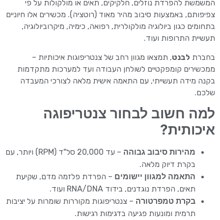
המשמשת להפרדת נוזלים, חלקיקים, תאים או מולקולות על פי
צפיפותם, באמצעות סיבוב מהיר מאוד (רוטציה). מכשירים אלו חיוניים
בתחומים כגון ביולוגיה מולקולרית, רפואה, כימיה, מיקרוביולוגיה,
תעשיית התרופות ועוד.
בחברת
לבנט
, תמצאו מגוון רחב של צנטריפוגות איכותיות –
ממכשירים קומפקטיים לשולחן העבודה ועד למערכות מתקדמות
בקנה מידה תעשייתי, עם התאמה אישית מלאה לצורכי המעבדה
שלכם.
למה חשוב לבחור צנטריפוגה
איכותית?
מהירות סיבוב גבוהה
– עד 20,000 סל"ד (RPM) ויותר, עם
בקרת דיוק מלאה.
התאמה למגוון יישומים
– הפרדת פלזמה מדם, שקיעת
תאים, הפרדת נוגדנים, בידוד RNA/DNA ועוד.
בקרת טמפרטורה
– צנטריפוגות מקוררות שומרות על יציבות
תרמית ומונעות פגיעה בדגימות רגישות.