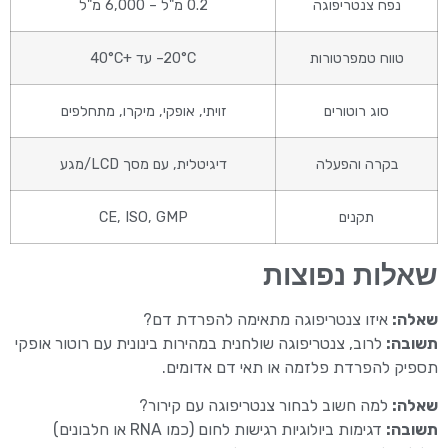
נפח צנטריפוגה
0.2 מ"ל – 6,000 מ"ל
טווח טמפרטורות
‎–20°C עד +40°C
סוג רוטורים
זויתי, אופקי, מיקרו, מתחלפים
בקרה והפעלה
דיגיטלית, עם מסך LCD/מגע
תקנים
CE, ISO, GMP
שאלות נפוצות
שאלה:
איזו צנטריפוגה מתאימה להפרדת דם?
תשובה:
לרוב, צנטריפוגה שולחנית במהירות בינונית עם רוטור אופקי
תספיק להפרדת פלזמה או תאי דם אדומים.
שאלה:
למה חשוב לבחור צנטריפוגה עם קירור?
תשובה:
דגימות ביולוגיות רגישות לחום (כמו RNA או חלבונים)