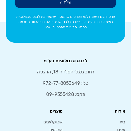
שליחה
פרטיותכם חשובה לנו: הפרטים שתמסרו ישמשו את לבנט טכנולוגיות
בע"מ לצורך מענה לפנייתכם בלבד. שליחת הטופס מהווה הסכמה
לתנאי
מדיניות הפרטיות
שלנו
לבנט טכנולוגיות בע"מ
רחוב גלגלי הפלדה 18, הרצליה
טל':
972-77-8053649
פקס: 09-9555428
אודות
מוצרים
בית
אוטוקלאבים
עלינו
אמבטים