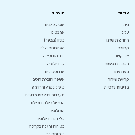
אודות
מוצרים
בית
אוטוקלאבים
עלינו
אמבטים
החדשות שלנו
בונזן (מבער)
קריירה
הפתרונות שלנו
צור קשר
נוירומודולציה
הצהרת נגישות
קרדיולוגיה
מפת אתר
אנדוסקופיה
קריאת שירות
אשפוז והובלת חולים
מדיניות פרטיות
טיפול נמרץ והרדמה
מעבדות ומוצרים מדעיים
הטיפול ביולדת וביילוד
אורולוגיה
כלי דם ורדיולוגיה
בטיחות והגנה בקרינה
נוירווסקולרי