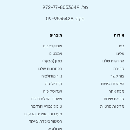
טל':
972-77-8053649
פקס: 09-9555428
אודות
מוצרים
בית
אוטוקלאבים
עלינו
אמבטים
החדשות שלנו
בונזן (מבער)
קריירה
הפתרונות שלנו
צור קשר
נוירומודולציה
הצהרת נגישות
קרדיולוגיה
מפת אתר
אנדוסקופיה
קריאת שירות
אשפוז והובלת חולים
מדיניות פרטיות
טיפול נמרץ והרדמה
מעבדות ומוצרים מדעיים
הטיפול ביולדת וביילוד
אורולוגיה