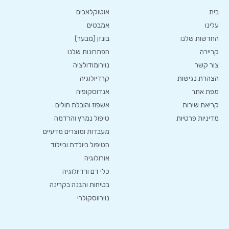
בית
אוטוקלאבים
עלינו
אמבטים
החדשות שלנו
בונזן (מבער)
קריירה
הפתרונות שלנו
צור קשר
נוירומודולציה
הצהרת נגישות
קרדיולוגיה
מפת אתר
אנדוסקופיה
קריאת שירות
אשפוז והובלת חולים
מדיניות פרטיות
טיפול נמרץ והרדמה
מעבדות ומוצרים מדעיים
הטיפול ביולדת וביילוד
אורולוגיה
כלי דם ורדיולוגיה
בטיחות והגנה בקרינה
נוירווסקולרי