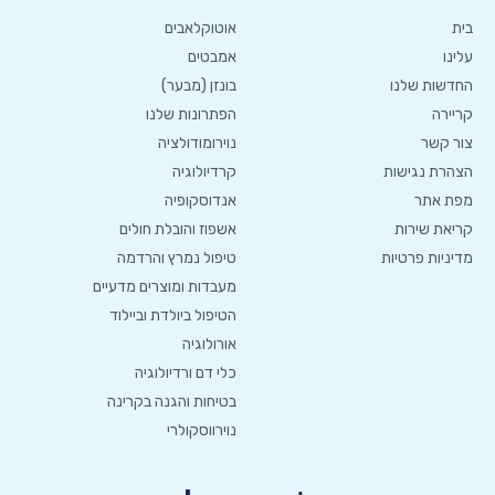
בית
אוטוקלאבים
עלינו
אמבטים
החדשות שלנו
בונזן (מבער)
קריירה
הפתרונות שלנו
צור קשר
נוירומודולציה
הצהרת נגישות
קרדיולוגיה
מפת אתר
אנדוסקופיה
קריאת שירות
אשפוז והובלת חולים
מדיניות פרטיות
טיפול נמרץ והרדמה
מעבדות ומוצרים מדעיים
הטיפול ביולדת וביילוד
אורולוגיה
כלי דם ורדיולוגיה
בטיחות והגנה בקרינה
נוירווסקולרי